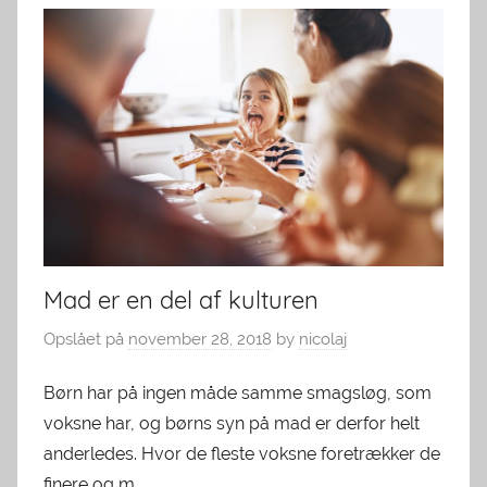
Mad er en del af kulturen
Opslået på
november 28, 2018
by
nicolaj
Børn har på ingen måde samme smagsløg, som
voksne har, og børns syn på mad er derfor helt
anderledes. Hvor de fleste voksne foretrækker de
finere og m