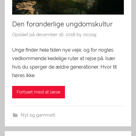
Den foranderlige ungdomskultur
Opslået på
december 16, 2018
by
nicolaj
Unge finder hele tiden nye veje, og for nogles
vedkommende kedelige ruter at rejse på. Især
hvis du spørger de ældre generationer. Hvor tit
høres ikke
Fortsæt med at læse
Nyt og gammelt