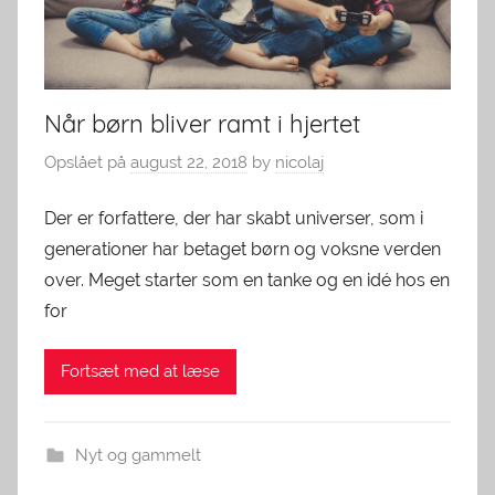
Når børn bliver ramt i hjertet
Opslået på
august 22, 2018
by
nicolaj
Der er forfattere, der har skabt universer, som i
generationer har betaget børn og voksne verden
over. Meget starter som en tanke og en idé hos en
for
Fortsæt med at læse
Nyt og gammelt