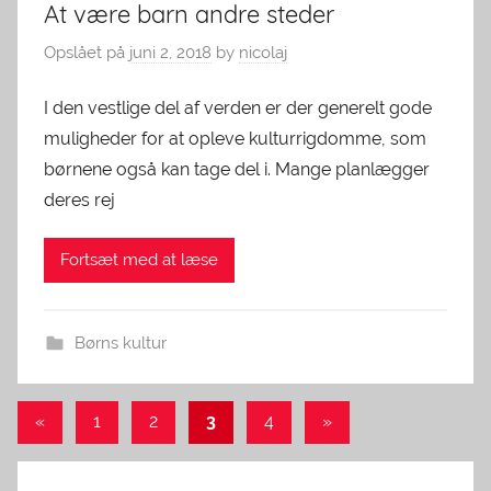
At være barn andre steder
Opslået på
juni 2, 2018
by
nicolaj
I den vestlige del af verden er der generelt gode
muligheder for at opleve kulturrigdomme, som
børnene også kan tage del i. Mange planlægger
deres rej
Fortsæt med at læse
Børns kultur
Indlægsinddeling
Previous
Next
«
1
2
3
4
»
Posts
Posts