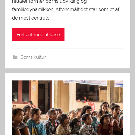
ritualer former børns udvikling og
familiedynamikken. Aftensmåltidet står som et af
de mest centrale,
Fortsæt med at læse
Børns kultur