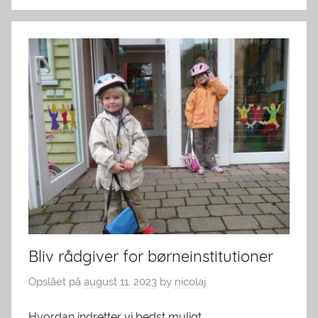
Bliv rådgiver for børneinstitutioner
Opslået på
august 11, 2023
by
nicolaj
Hvordan indretter vi bedst muligt