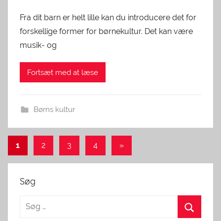
Fra dit barn er helt lille kan du introducere det for
forskellige former for børnekultur. Det kan være
musik- og
Fortsæt med at læse
Børns kultur
Indlægsinddeling
Next
1
2
3
4
»
Posts
Søg