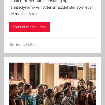
ritualer former børns udvikling og
familiedynamikken. Aftensmåltidet står som et af
de mest centrale,
Fortsæt med at læse
Børns kultur