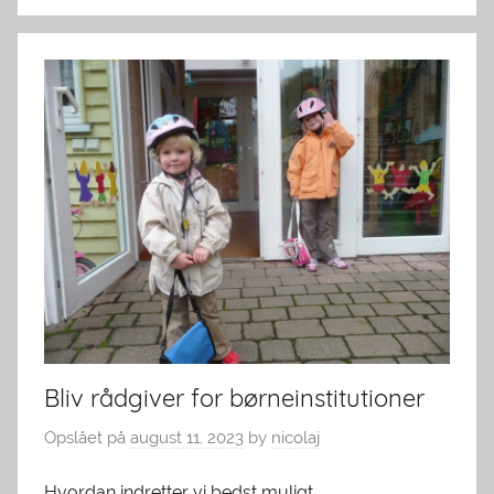
Bliv rådgiver for børneinstitutioner
Opslået på
august 11, 2023
by
nicolaj
Hvordan indretter vi bedst muligt