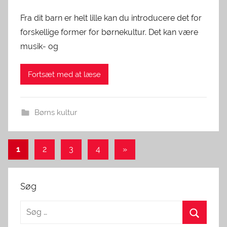
Fra dit barn er helt lille kan du introducere det for
forskellige former for børnekultur. Det kan være
musik- og
Fortsæt med at læse
Børns kultur
Indlægsinddeling
Next
1
2
3
4
»
Posts
Søg