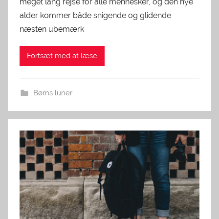
meget lang rejse for alle mennesker, og den nye
alder kommer både snigende og glidende
næsten ubemærk
Fortsæt med at læse
Børns luner