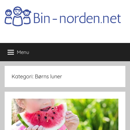
Skip
to
content
Bin-
Menu
norden.net
Kategori:
Børns luner