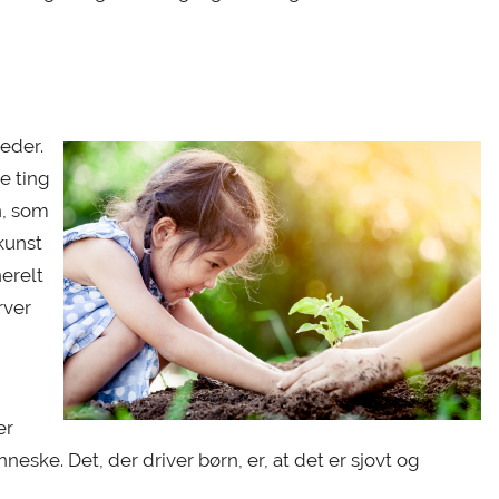
eder.
e ting
n, som
kunst
nerelt
rver
er
eske. Det, der driver børn, er, at det er sjovt og