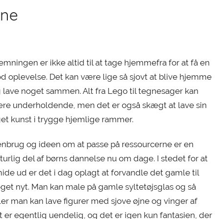
ene
emningen er ikke altid til at tage hjemmefra for at få en
d oplevelse. Det kan være lige så sjovt at blive hjemme
 lave noget sammen. Alt fra Lego til tegnesager kan
re underholdende, men det er også skægt at lave sin
et kunst i trygge hjemlige rammer.
nbrug og ideen om at passe på ressourcerne er en
turlig del af børns dannelse nu om dage. I stedet for at
ide ud er det i dag oplagt at forvandle det gamle til
get nyt. Man kan male på gamle syltetøjsglas og så
ler man kan lave figurer med sjove øjne og vinger af
vt er egentlig uendelig, og det er igen kun fantasien, der