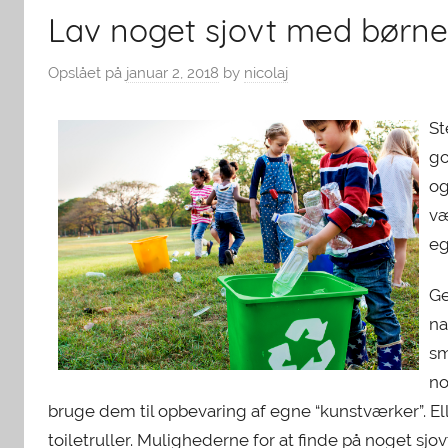
Lav noget sjovt med børn
Opslået på
januar 2, 2018
by
nicolaj
St
go
og
væ
eg
Ge
na
sm
no
bruge dem til opbevaring af egne “kunstværker”. El
toiletruller. Mulighederne for at finde på noget sjo