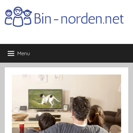
Skip
to
content
Bin-
Menu
norden.net