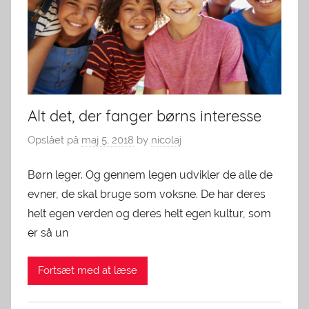
Alt det, der fanger børns interesse
Opslået på
maj 5, 2018
by
nicolaj
Børn leger. Og gennem legen udvikler de alle de
evner, de skal bruge som voksne. De har deres
helt egen verden og deres helt egen kultur, som
er så un
Fortsæt med at læse