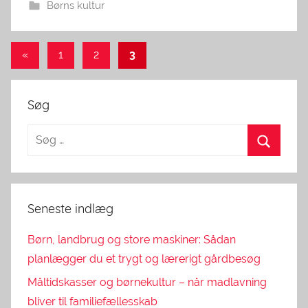
Børns kultur
Indlægsinddeling
Previous
«
1
2
3
Posts
Søg
Seneste indlæg
Børn, landbrug og store maskiner: Sådan
planlægger du et trygt og lærerigt gårdbesøg
Måltidskasser og børnekultur – når madlavning
bliver til familiefællesskab